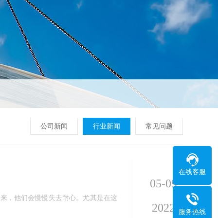
公司新闻
行业新闻
常见问题
在线客服
05-09
不来，他们会慢慢失去耐心。尤其是在这
2022
服务热线