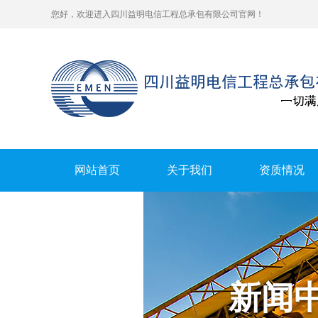
您好，欢迎进入四川益明电信工程总承包有限公司官网！
网站首页
关于我们
资质情况
联系我们
新闻