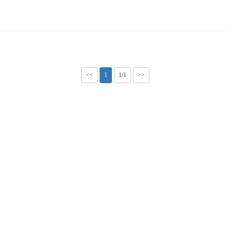
<<
1
1/1
>>