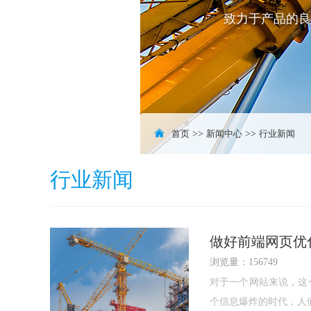
致力于产品的良
首页
>>
新闻中心
>>
行业新闻
行业新闻
做好前端网页优
浏览量：156749
对于一个网站来说，这
个信息爆炸的时代，人们