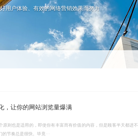
好用户体验、有效的网络营销效果而努力
化，让你的网站浏览量爆满
个原则也是适用的，即使你有丰富而有价值的内容，但是顾客半天都进
的节奏总是很快。毕竟···